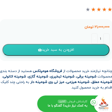
★
★
★
★
21,000,000
تومان
افزودن به سبد خرید
نانچه نیازمند خرید محصولات از
فروشگاه هومپلکس
هستید از دسته بندی
حصولات
شومینه برقی
،
شومینه تبخیری
،
شومینه گازی
،
شومینه اتانولی
،
ومینه معلق
،
شومینه هیزمی
،
میز تی وی شومینه دار
به راحتی چند کلیک
قدام به خرید محصول کنید.
کارشناش فروش
آنلاین
به کمک نیاز دارید؟ گفتگو با ما