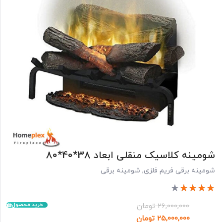
شومینه کلاسیک منقلی ابعاد 38*40*80
شومینه برقی فریم فلزی
,
شومینه برقی
★
★
★
★
★
خرید محصول
26,000,000
تومان
25,000,000
تومان