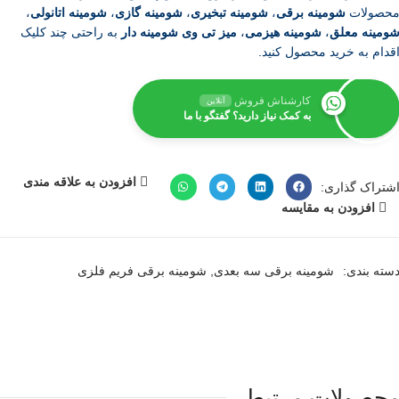
حصولات
شومینه برقی
،
شومینه تبخیری
،
شومینه گازی
،
شومینه اتانولی
،
ومینه معلق
،
شومینه هیزمی
،
میز تی وی شومینه دار
به راحتی چند کلیک
قدام به خرید محصول کنید.
کارشناش فروش
آنلاین
به کمک نیاز دارید؟ گفتگو با ما
افزودن به علاقه مندی
شتراک گذاری:
افزودن به مقایسه
سته بندی:
شومینه برقی سه بعدی
,
شومینه برقی فریم فلزی
حصولات مرتبط