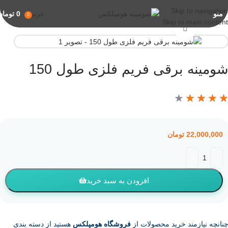
Skip to navigation
منو
عربي
0
تومان
0
Skip to main content
برای بزرگنمایی کلیک کنید
ومینه برقی فریم فلزی طول 150
★
★
★
★
22,000,000
تومان
افزودن به سبد خرید
نانچه نیازمند خرید محصولات از
فروشگاه هومپلکس
هستید از دسته بندی