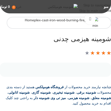
Skip to navigation
منو
عربي
0
تومان
0
Skip to main content
برای بزرگنمایی کلیک کنید
ومینه هیزمی چدنی
★
★
★
★
نانچه نیازمند خرید محصولات از
فروشگاه هومپلکس
هستید از دسته بندی
حصولات
شومینه برقی
،
شومینه تبخیری
،
شومینه گازی
،
شومینه اتانولی
،
ومینه معلق
،
شومینه هیزمی
،
میز تی وی شومینه دار
به راحتی چند کلیک
قدام به خرید محصول کنید.