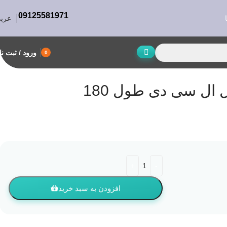
09125581971
عرب
ورود / ثبت نا
0
ال سی دی طول 180
افزودن به سبد خرید