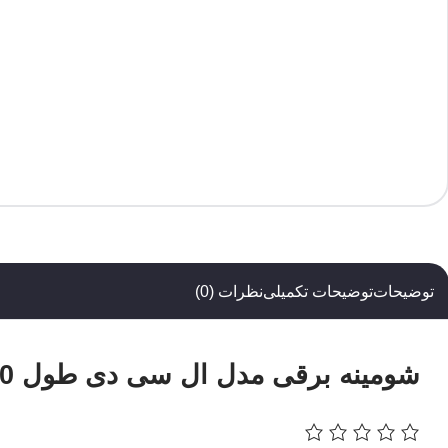
توضیحات
توضیحات تکمیلی
نظرات (0)
شومینه برقی مدل ال سی دی طول 180