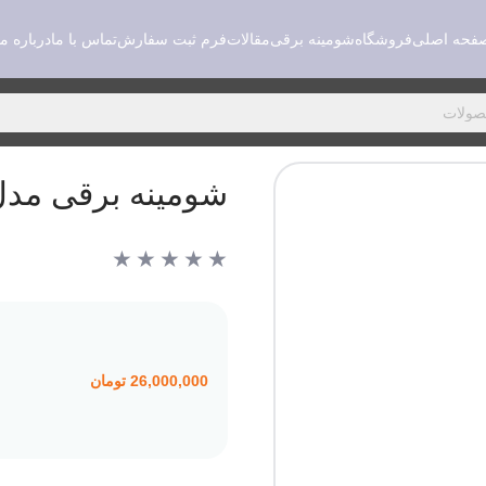
فحه اصلی
فروشگاه
شومینه برقی
مقالات
فرم ثبت سفارش
تماس با ما
درباره ما
شومینه برقی مدل 
★
★
★
★
★
26,000,000
تومان