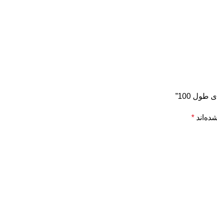
ول 100”
ده‌اند
*