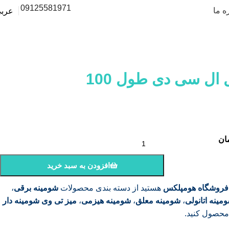
09125581971
ه ما
عرب
0
تومان
ورود / ثبت نا
0
مورد
ال سی دی طول 100
ان
افزودن به سبد خرید
فروشگاه هومپلکس
هستید از دسته بندی محصولات
شومینه برقی
،
مینه اتانولی
،
شومینه معلق
،
شومینه هیزمی
،
میز تی وی شومینه دار
 محصول کنید.