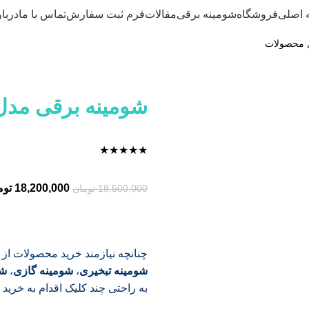
 اصلی
فروشگاه
شومینه برقی
مقالات
فرم ثبت سفارش
تماس با ما
دربار
شومینه برقی مدل 
★
★
★
★
★
18,200,000
توم
18,500,000
تومان
چنانچه نیازمند خرید محصولات از
شومینه تبخیری
،
شومینه گازی
،
شو
به راحتی چند کلیک اقدام به خرید